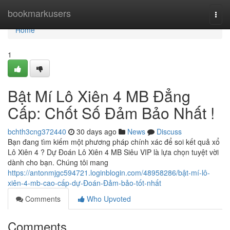
Home
bookmarkusers
Togg
navi
Home
1
Bật Mí Lô Xiên 4 MB Đẳng
Cấp: Chốt Số Đảm Bảo Nhất !
bchth3cng372440
30 days ago
News
Discuss
Bạn đang tìm kiếm một phương pháp chính xác để soi kết quả xổ
Lô Xiên 4 ? Dự Đoán Lô Xiên 4 MB Siêu VIP là lựa chọn tuyệt vời
dành cho bạn. Chúng tôi mang
https://antonmjgc594721.loginblogin.com/48958286/bật-mí-lô-
xiên-4-mb-cao-cấp-dự-Đoán-Đảm-bảo-tốt-nhất
Comments
Who Upvoted
Comments