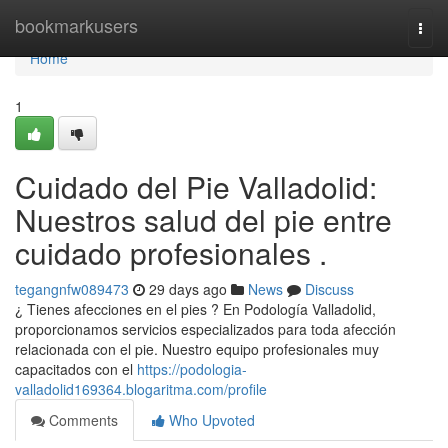
Home
bookmarkusers
Togg
navi
Home
1
Cuidado del Pie Valladolid:
Nuestros salud del pie entre
cuidado profesionales .
tegangnfw089473
29 days ago
News
Discuss
¿ Tienes afecciones en el pies ? En Podología Valladolid,
proporcionamos servicios especializados para toda afección
relacionada con el pie. Nuestro equipo profesionales muy
capacitados con el
https://podologia-
valladolid169364.blogaritma.com/profile
Comments
Who Upvoted