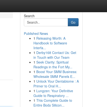
Search
Go
Published News
1
Releasing Worth: A
Handbook to Software
Interfa...
1
Derby168 Contact Us: Get
in Touch with Our Team
1
Seek Clarity: Spiritual
Readings in the Fort My...
1
Boost Your SMM Business:
Wholesale SMM Panels E...
1
Unlock Your Dentabiome : A
Primer to Oral H...
1
Lungzen: Your Definitive
Guide to Respiratory ...
1
This Complete Guide to
Entire Body Silicon...