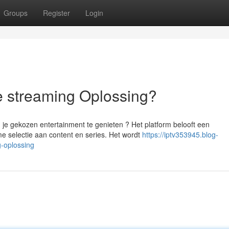
Groups
Register
Login
e streaming Oplossing?
e gekozen entertainment te genieten ? Het platform belooft een
e selectie aan content en series. Het wordt
https://iptv353945.blog-
-oplossing