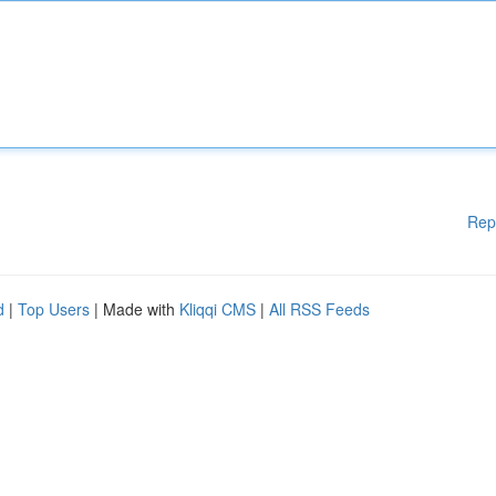
Rep
d
|
Top Users
| Made with
Kliqqi CMS
|
All RSS Feeds