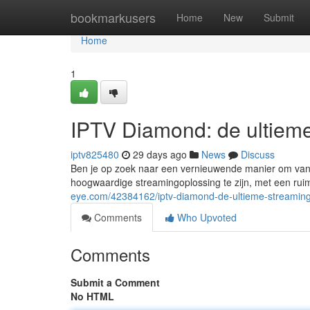
Home
bookmarkusers
Home
New
Submit
Home
1
IPTV Diamond: de ultiem
iptv825480
29 days ago
News
Discuss
Ben je op zoek naar een vernieuwende manier om van j
hoogwaardige streamingoplossing te zijn, met een ruim
eye.com/42384162/iptv-diamond-de-ultieme-streaming
Comments
Who Upvoted
Comments
Submit a Comment
No HTML