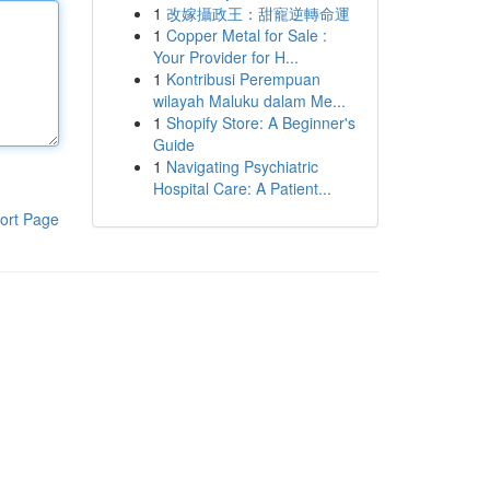
1
改嫁攝政王：甜寵逆轉命運
1
Copper Metal for Sale :
Your Provider for H...
1
Kontribusi Perempuan
wilayah Maluku dalam Me...
1
Shopify Store: A Beginner's
Guide
1
Navigating Psychiatric
Hospital Care: A Patient...
ort Page