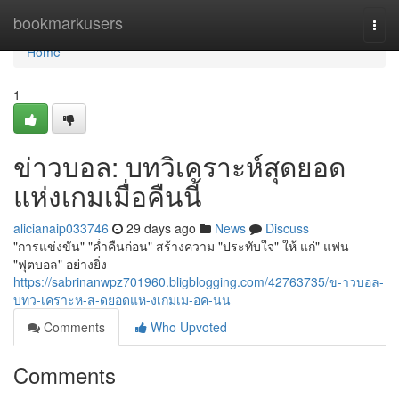
Home
bookmarkusers
Togg
navi
Home
1
ข่าวบอล: บทวิเคราะห์สุดยอด
แห่งเกมเมื่อคืนนี้
alicianaip033746
29 days ago
News
Discuss
"การแข่งขัน" "ค่ำคืนก่อน" สร้างความ "ประทับใจ" ให้ แก่" แฟน
"ฟุตบอล" อย่างยิ่ง
https://sabrinanwpz701960.bligblogging.com/42763735/ข-าวบอล-
บทว-เคราะห-ส-ดยอดแห-งเกมเม-อค-นน
Comments
Who Upvoted
Comments