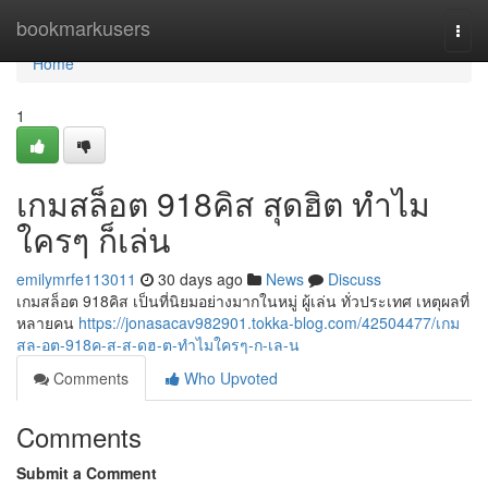
Home
bookmarkusers
Togg
navi
Home
1
เกมสล็อต 918คิส สุดฮิต ทำไม
ใครๆ ก็เล่น
emilymrfe113011
30 days ago
News
Discuss
เกมสล็อต 918คิส เป็นที่นิยมอย่างมากในหมู่ ผู้เล่น ทั่วประเทศ เหตุผลที่
หลายคน
https://jonasacav982901.tokka-blog.com/42504477/เกม
สล-อต-918ค-ส-ส-ดฮ-ต-ทำไมใครๆ-ก-เล-น
Comments
Who Upvoted
Comments
Submit a Comment