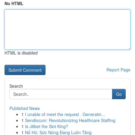
No HTML
HTML is disabled
Report Page
Search
Go
Published News
1
I unable of meet the request . Generatin...
1
Sendlocum: Revolutionizing Healthcare Staffing
1
Is Jilibet the Slot King?
1
Nổ Hũ: Sức Nóng Đang Luôn Tăng