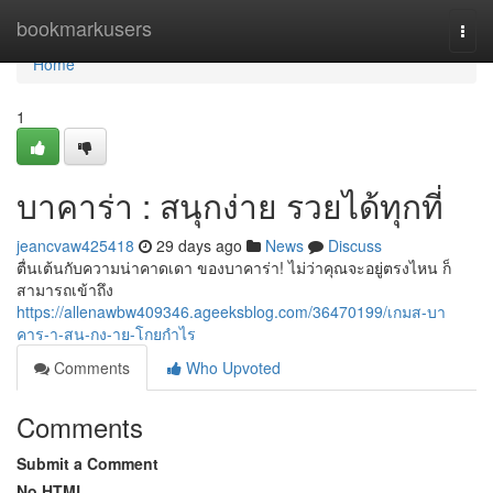
Home
bookmarkusers
Togg
navi
Home
1
บาคาร่า : สนุกง่าย รวยได้ทุกที่
jeancvaw425418
29 days ago
News
Discuss
ตื่นเต้นกับความน่าคาดเดา ของบาคาร่า! ไม่ว่าคุณจะอยู่ตรงไหน ก็
สามารถเข้าถึง
https://allenawbw409346.ageeksblog.com/36470199/เกมส-บา
คาร-า-สน-กง-าย-โกยกำไร
Comments
Who Upvoted
Comments
Submit a Comment
No HTML