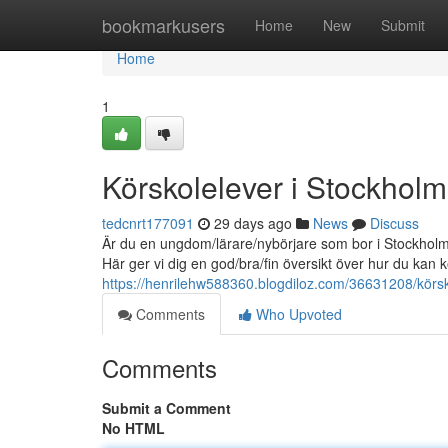
Home
bookmarkusers
Home
New
Submit
Home
1
Körskolelever i Stockholm -
tedcnrt177091
29 days ago
News
Discuss
Är du en ungdom/lärare/nybörjare som bor i Stockholm 
Här ger vi dig en god/bra/fin översikt över hur du ka
https://henrilehw588360.blogdiloz.com/36631208/körskol
Comments
Who Upvoted
Comments
Submit a Comment
No HTML