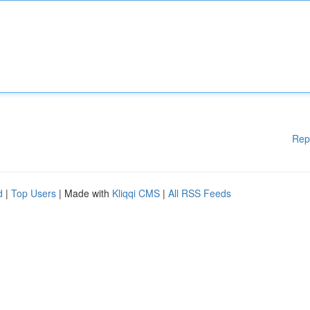
Rep
d
|
Top Users
| Made with
Kliqqi CMS
|
All RSS Feeds