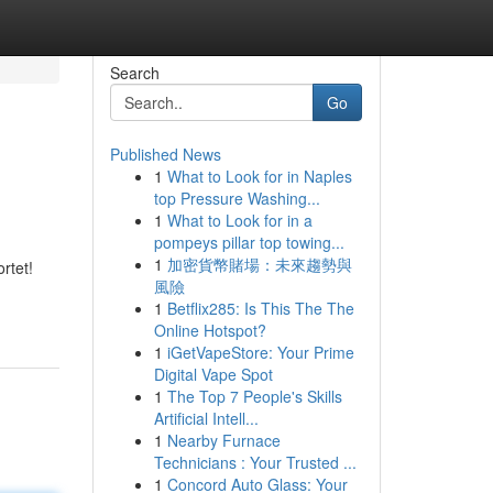
Search
Go
Published News
1
What to Look for in Naples
top Pressure Washing...
1
What to Look for in a
pompeys pillar top towing...
1
加密貨幣賭場：未來趨勢與
rtet!
風險
1
Betflix285: Is This The The
Online Hotspot?
1
iGetVapeStore: Your Prime
Digital Vape Spot
1
The Top 7 People's Skills
Artificial Intell...
1
Nearby Furnace
Technicians : Your Trusted ...
1
Concord Auto Glass: Your