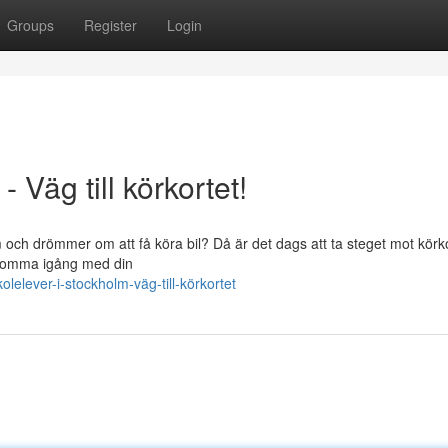
Groups
Register
Login
 Väg till körkortet!
och drömmer om att få köra bil? Då är det dags att ta steget mot körko
n komma igång med din
elever-i-stockholm-väg-till-körkortet