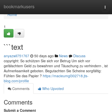
Home
bookmarkusers
Togg
navi
Home
1
```text
anyazwli751767
50 days ago
News
Discuss
copyright: So schützen Sie sich vor Betrug Um sich vor
gefälschtem Geld zu bewahren und Täuschung zu verhindern , ist
Aufmerksamkeit geboten. Begutachten Sie Scheine sorgfältig:
Fühlen Sie das Papier ?
https://macieumgl302718.jts-
blog.com/profile
Comments
Who Upvoted
Comments
Submit a Comment