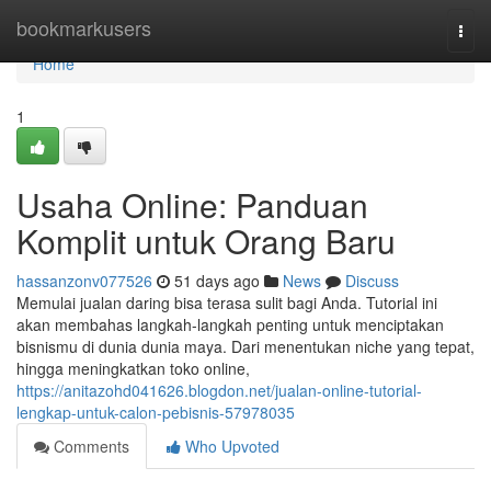
Home
bookmarkusers
Togg
navi
Home
1
Usaha Online: Panduan
Komplit untuk Orang Baru
hassanzonv077526
51 days ago
News
Discuss
Memulai jualan daring bisa terasa sulit bagi Anda. Tutorial ini
akan membahas langkah-langkah penting untuk menciptakan
bisnismu di dunia dunia maya. Dari menentukan niche yang tepat,
hingga meningkatkan toko online,
https://anitazohd041626.blogdon.net/jualan-online-tutorial-
lengkap-untuk-calon-pebisnis-57978035
Comments
Who Upvoted