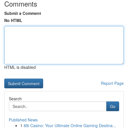
Comments
Submit a Comment
No HTML
HTML is disabled
Report Page
Search
Go
Published News
1
88i Casino: Your Ultimate Online Gaming Destina...