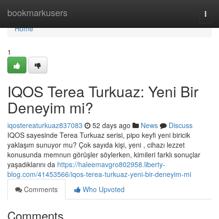
Home
bookmarkusers
Togg
navi
Home
1
IQOS Terea Turkuaz: Yeni Bir
Deneyim mi?
iqostereaturkuaz837083
52 days ago
News
Discuss
IQOS sayesinde Terea Turkuaz serisi, pipo keyfi yeni biricik
yaklaşım sunuyor mu? Çok sayıda kişi, yeni , cihazı lezzet
konusunda memnun görüşler söylerken, kimileri farklı sonuçlar
yaşadıklarını da
https://haleemavgro802958.liberty-
blog.com/41453566/iqos-terea-turkuaz-yeni-bir-deneyim-mi
Comments
Who Upvoted
Comments