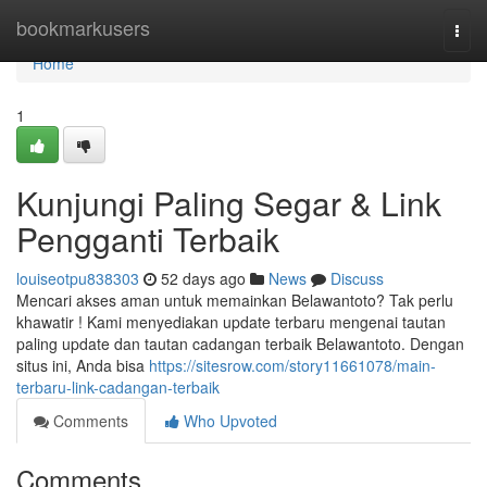
Home
bookmarkusers
Togg
navi
Home
1
Kunjungi Paling Segar & Link
Pengganti Terbaik
louiseotpu838303
52 days ago
News
Discuss
Mencari akses aman untuk memainkan Belawantoto? Tak perlu
khawatir ! Kami menyediakan update terbaru mengenai tautan
paling update dan tautan cadangan terbaik Belawantoto. Dengan
situs ini, Anda bisa
https://sitesrow.com/story11661078/main-
terbaru-link-cadangan-terbaik
Comments
Who Upvoted
Comments