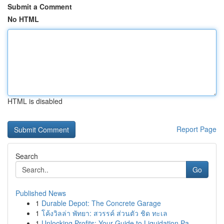
Submit a Comment
No HTML
HTML is disabled
Report Page
Search
Go
Published News
1
Durable Depot: The Concrete Garage
1
โค้งวิลล่า พัทยา: สวรรค์ ส่วนตัว ชิด ทะเล
1
Unlocking Profits: Your Guide to Liquidation Pa...