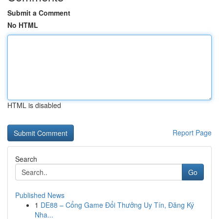
Submit a Comment
No HTML
HTML is disabled
Report Page
Search
Go
Published News
1
DE88 – Cổng Game Đổi Thưởng Uy Tín, Đăng Ký
Nha...