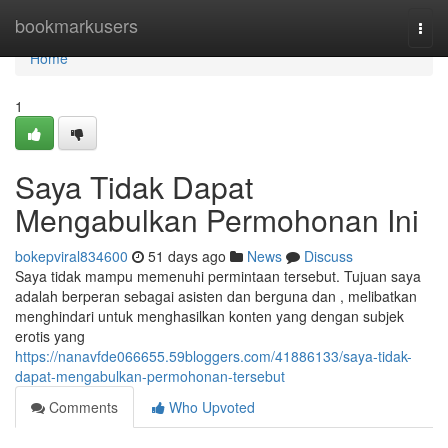
Home
bookmarkusers
Togg
navi
Home
1
Saya Tidak Dapat
Mengabulkan Permohonan Ini
bokepviral834600
51 days ago
News
Discuss
Saya tidak mampu memenuhi permintaan tersebut. Tujuan saya
adalah berperan sebagai asisten dan berguna dan , melibatkan
menghindari untuk menghasilkan konten yang dengan subjek
erotis yang
https://nanavfde066655.59bloggers.com/41886133/saya-tidak-
dapat-mengabulkan-permohonan-tersebut
Comments
Who Upvoted