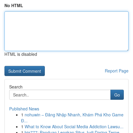
No HTML
HTML is disabled
Report Page
Search
Go
Published News
1
nohuwin – Đăng Nhập Nhanh, Khám Phá Kho Game
Đ...
1
What to Know About Social Media Addiction Lawsu...
1
big777: Panduan Lengkap Situs Judi Daring Terpe...