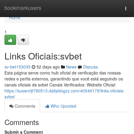
Home
bookmarkusers
Togg
navi
Home
1
Links Oficiais:svbet
sv-bet153035
52 days ago
News
Discuss
Esta página serve como hub oficial de verificação das nossas
redes e perfis externos, garantindo que você está seguindo os
canais oficiais da svbet Canais Verificados: Website Oficial:
https://susanrijt780513.dailyblogzz.com/40549179/links-oficiais-
svbet
Comments
Who Upvoted
Comments
Submit a Comment