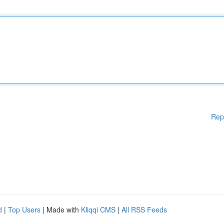
Rep
d
|
Top Users
| Made with
Kliqqi CMS
|
All RSS Feeds