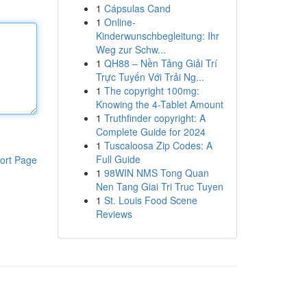
1
Cápsulas Cand
1
Online-
Kinderwunschbegleitung: Ihr
Weg zur Schw...
1
QH88 – Nền Tảng Giải Trí
Trực Tuyến Với Trải Ng...
1
The copyright 100mg:
Knowing the 4-Tablet Amount
1
Truthfinder copyright: A
Complete Guide for 2024
1
Tuscaloosa Zip Codes: A
Full Guide
ort Page
1
98WIN NMS Tong Quan
Nen Tang Giai Tri Truc Tuyen
1
St. Louis Food Scene
Reviews