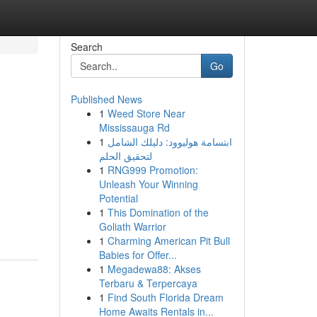
Search
Go
Published News
1
Weed Store Near
Mississauga Rd
1
ابتسامة هوليوود: دليلك الشامل
لتحقيق الحلم
1
RNG999 Promotion:
Unleash Your Winning
Potential
1
This Domination of the
Goliath Warrior
1
Charming American Pit Bull
Babies for Offer...
1
Megadewa88: Akses
Terbaru & Terpercaya
1
Find South Florida Dream
Home Awaits Rentals in...