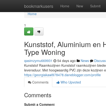
Home
bookmarkusers
Home
New
Submit
Home
1
Kunststof, Aluminium en 
Type Woning
qasimzymu669931
54 days ago
News
Discuss
Kunststof Raamkozijnen Kunststof raamkozijnen bieden
levensduur. Met hoogwaardig PVC zijn deze kozijnen 
https://georgiakawl978478.daneblogger.com/profile
Comments
Who Upvoted
Comments
Submit a Comment