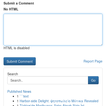
Submit a Comment
No HTML
HTML is disabled
Report Page
Search
Go
Published News
1
```text
1
Harbor-side Delight: ψητοπωλείο Μύτικα Revealed
1
Türkiye'de Marihuana: Satın Almak Sizin İst...