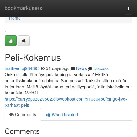
Home
bookmarkusers
Togg
navi
Home
1
Peli-Kokemus
matheenuj984893
51 days ago
News
Discuss
Onko sinulla törmäys pelata bingoa verkossa? Etsitkö
autentiskimpia online bingoa Suomessa? Tarkista sitten meidän
tarjontaan. Meiltä löydät monet eri pelityyppejä, jotta jokaisella on
tammista! Meidät
https://barryopuz629562.diowebhost.com/91680486/bingo-live-
parhaat-pelit
Comments
Who Upvoted
Comments