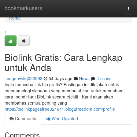
Home
bookmarkusers
Togg
navi
Home
1
Biolink Gratis: Cara Lengkap
untuk Anda
imogenvvkg053998
54 days ago
News
Discuss
Ingin mencoba link bio gratis? Postingan ini ditujukan untuk
mendampingi siapapun yang membutuhkan untuk memahami
cara mendirikan BioLink secara efektif . Kami akan akan
membahas semua penting yang
https://biolinkpagesfree324641.blog2freedom.com/profile
Comments
Who Upvoted
Comments