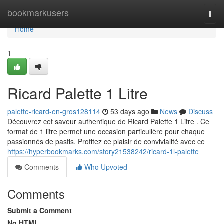
Home
bookmarkusers
Togg
navi
Home
1
Ricard Palette 1 Litre
palette-ricard-en-gros128114
53 days ago
News
Discuss
Découvrez cet saveur authentique de Ricard Palette 1 Litre . Ce
format de 1 litre permet une occasion particulière pour chaque
passionnés de pastis. Profitez ce plaisir de convivialité avec ce
https://hyperbookmarks.com/story21538242/ricard-1l-palette
Comments
Who Upvoted
Comments
Submit a Comment
No HTML