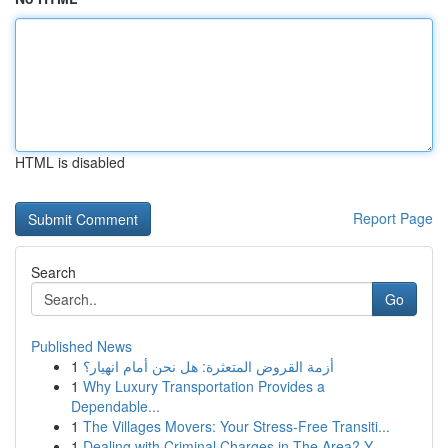
HTML is disabled
Report Page
Search
Go
Published News
1
أزمة القروض المتعثرة: هل نحن أمام انهيار؟
1
Why Luxury Transportation Provides a
Dependable...
1
The Villages Movers: Your Stress-Free Transiti...
1
Dealing with Criminal Charges in The Area? Y...