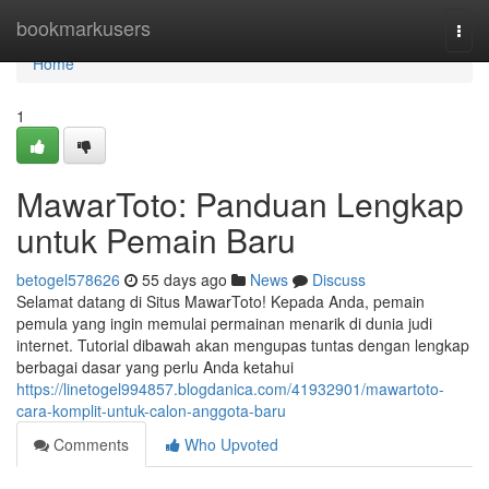
Home
bookmarkusers
Togg
navi
Home
1
MawarToto: Panduan Lengkap
untuk Pemain Baru
betogel578626
55 days ago
News
Discuss
Selamat datang di Situs MawarToto! Kepada Anda, pemain
pemula yang ingin memulai permainan menarik di dunia judi
internet. Tutorial dibawah akan mengupas tuntas dengan lengkap
berbagai dasar yang perlu Anda ketahui
https://linetogel994857.blogdanica.com/41932901/mawartoto-
cara-komplit-untuk-calon-anggota-baru
Comments
Who Upvoted