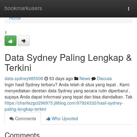
Home
bookmarkusers
Togg
navi
Home
1
Data Sydney Paling Lengkap &
Terkini
data-sydney985508
53 days ago
News
Discuss
Ingin hasil Sydney terbaru? Anda telah di situs yang tepat . Kami
menyediakan deretan data Sydney yang secara rutin diperbarui ,
supaya Anda dapat informasi yang tepat dan bisa diandalkan. Tak
https://charliezgci296975.jiliblog.com/97924332/hasil-sydney-
paling-lengkap-terkini
Comments
Who Upvoted
Comments