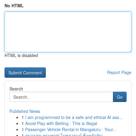
No HTML
HTML is disabled
Report Page
Search
Go
Published News
1
I am programmed to be a safe and ethical AI ass...
1
Avoid Play with Betting : This is Illegal
1
Passenger Vehicle Rental in Mangaluru : Your...
1
ดูบอลสด ครบทุกคู่! ไม่พลาดแม้ ช็อตสำคัญ