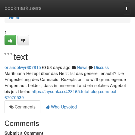
Home
bookmarkusers
Togg
navi
Home
1
```text
orlandolwyr607815
53 days ago
News
Discuss
Marihuana Rezept über das Netz: Ist das generell erlaubt? Die
Fragestellung des Cannabis -Rezepts online wirft grundlegende
Fragen auf. Leider , dass in unserem Land ein solches Angebot
bis jetzt keine
https://jaysonkxxx423165.total-blog.com/text-
67070539
Comments
Who Upvoted
Comments
Submit a Comment