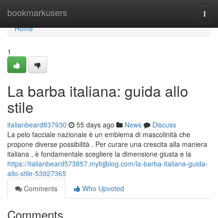
Home
bookmarkusers
Togg
navi
Home
1
La barba italiana: guida allo
stile
italianbeard837930
55 days ago
News
Discuss
La pelo facciale nazionale è un emblema di mascolinità che
propone diverse possibilità . Per curare una crescita alla maniera
italiana , è fondamentale scegliere la dimensione giusta e la
https://italianbeard573857.mybjjblog.com/la-barba-italiana-guida-
allo-stile-53927365
Comments
Who Upvoted
Comments