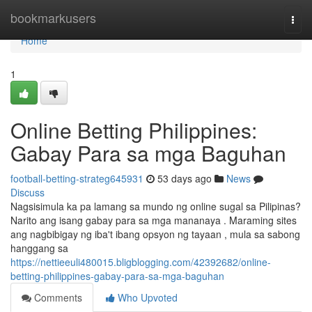
Home
bookmarkusers
Togg
navi
Home
1
Online Betting Philippines:
Gabay Para sa mga Baguhan
football-betting-strateg645931
53 days ago
News
Discuss
Nagsisimula ka pa lamang sa mundo ng online sugal sa Pilipinas?
Narito ang isang gabay para sa mga mananaya . Maraming sites
ang nagbibigay ng iba't ibang opsyon ng tayaan , mula sa sabong
hanggang sa
https://nettieeuli480015.bligblogging.com/42392682/online-
betting-philippines-gabay-para-sa-mga-baguhan
Comments
Who Upvoted