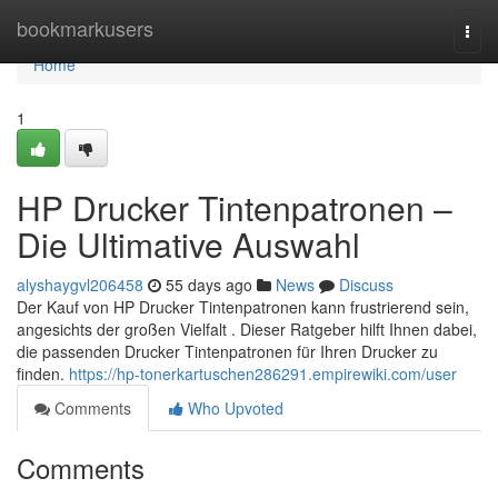
Home
bookmarkusers
Togg
navi
Home
1
HP Drucker Tintenpatronen –
Die Ultimative Auswahl
alyshaygvl206458
55 days ago
News
Discuss
Der Kauf von HP Drucker Tintenpatronen kann frustrierend sein,
angesichts der großen Vielfalt . Dieser Ratgeber hilft Ihnen dabei,
die passenden Drucker Tintenpatronen für Ihren Drucker zu
finden.
https://hp-tonerkartuschen286291.empirewiki.com/user
Comments
Who Upvoted
Comments