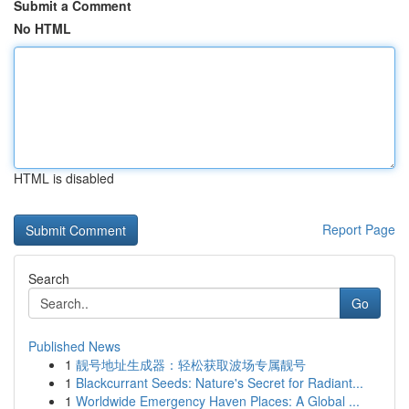
Submit a Comment
No HTML
HTML is disabled
Report Page
Search
Go
Published News
1
靓号地址生成器：轻松获取波场专属靓号
1
Blackcurrant Seeds: Nature's Secret for Radiant...
1
Worldwide Emergency Haven Places: A Global ...