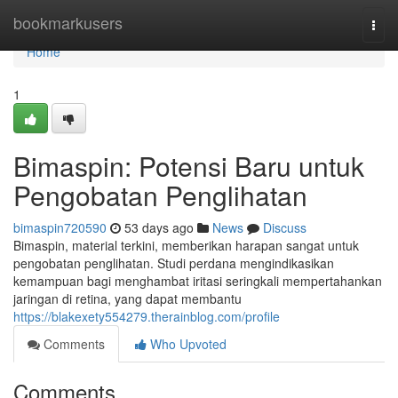
Home
bookmarkusers
Togg
navi
Home
1
Bimaspin: Potensi Baru untuk
Pengobatan Penglihatan
bimaspin720590
53 days ago
News
Discuss
Bimaspin, material terkini, memberikan harapan sangat untuk
pengobatan penglihatan. Studi perdana mengindikasikan
kemampuan bagi menghambat iritasi seringkali mempertahankan
jaringan di retina, yang dapat membantu
https://blakexety554279.therainblog.com/profile
Comments
Who Upvoted
Comments