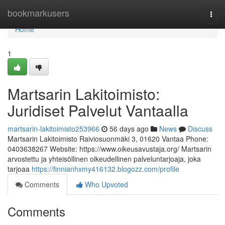
Home
bookmarkusers
Togg
navi
Home
1
Martsarin Lakitoimisto:
Juridiset Palvelut Vantaalla
martsarin-lakitoimisto253966
56 days ago
News
Discuss
Martsarin Lakitoimisto Raiviosuonmäki 3, 01620 Vantaa Phone:
0403638267 Website: https://www.oikeusavustaja.org/ Martsarin
arvostettu ja yhteisöllinen oikeudellinen palveluntarjoaja, joka
tarjoaa
https://finnianhxmy416132.blogozz.com/profile
Comments
Who Upvoted
Comments