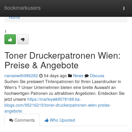
Home
bookmarkusers
Togg
navi
Home
1
Toner Druckerpatronen Wien:
Preise & Angebote
nanaewdh986282
54 days ago
News
Discuss
Suchen Sie preiswert Tintenpatronen für Ihren Laserdrucker in
Wien's ? Unser Unternehmen bieten eine breite Auswahl an
hochwertigen Patronen zu attraktiven Angeboten. Entdecken Sie
jetzt unsere
https://marleywkif078188.ka-
blogs.com/95216215/toner-druckerpatronen-wien-preise-
angebote
Comments
Who Upvoted