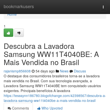
Home
bookmarkusers
Togg
navi
Home
1
Descubra a Lavadora
Samsung WW11T4040BE: A
Mais Vendida no Brasil
rajanismp856608
54 days ago
News
Discuss
O destaque dos consumidores brasileiros torna-se a lavadora
mais vendida no Brasil. Com sua tecnologia avançada, a
Lavadora Samsung WW11T4040BE tem conquistado usuários
exigentes. Principais benefícios A lavadora
https://tesssynn186780.blogofchange.com/42398567/descubra-a-
lavadora-samsung-ww11t4040be-a-mais-vendida-no-brasil
Comments
Who Upvoted