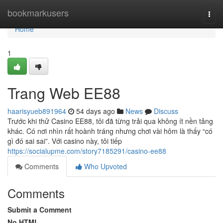
Home
bookmarkusers
Togg
navi
Home
1
Trang Web EE88
haarisyueb891964
54 days ago
News
Discuss
Trước khi thử Casino EE88, tôi đã từng trải qua không ít nền tảng
khác. Có nơi nhìn rất hoành tráng nhưng chơi vài hôm là thấy “có
gì đó sai sai”. Với casino này, tôi tiếp
https://socialupme.com/story7185291/casino-ee88
Comments
Who Upvoted
Comments
Submit a Comment
No HTML