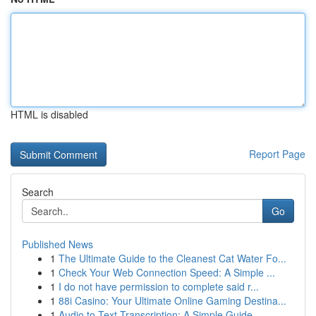
HTML is disabled
Report Page
Search
Go
Published News
1
The Ultimate Guide to the Cleanest Cat Water Fo...
1
Check Your Web Connection Speed: A Simple ...
1
I do not have permission to complete said r...
1
88i Casino: Your Ultimate Online Gaming Destina...
1
Audio to Text Transcription: A Simple Guide