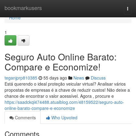
Home
bookmarkusers
Togg
navi
Home
1
Seguro Auto Online Barato:
Compare e Economize!
teganjprp810385
55 days ago
News
Discuss
Está querendo o ideal proteção veicular virtual? Analisar vários
propostas de empresas é a chave de reduzir custos! Não deixe a
chance de encontrar o valor acessível. Agora , procure e
https://saadckql474488.atualblog.com/48159522/seguro-auto-
online-barato-compare-e-economize
Comments
Who Upvoted
Comments