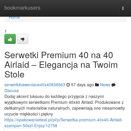
Home
bookmarkusers
Togg
navi
Home
1
Serwetki Premium 40 na 40
Airlaid – Elegancja na Twoim
Stole
serwetkibaweniane40x40838563
57 days ago
News
Discuss
Dodaj akcent luksusu do każdego przyjęcia z naszymi
wyjątkowymi serwetkami Premium 40x40 Airlaid. Produkowane z
delikatnych materiałów naturalnych, zapewniają one niesamowity
uczucie miękkości i piękny
https://opakowaniadeal.pl/pl/p/Serwetka-premium-40x40-Airlaid-
szampan-50szt-Enjoy/12758