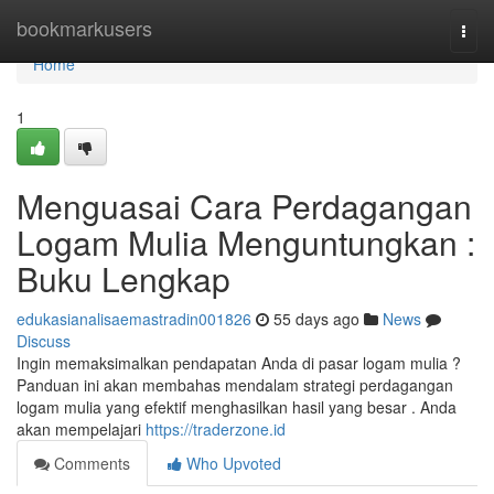
Home
bookmarkusers
Togg
navi
Home
1
Menguasai Cara Perdagangan
Logam Mulia Menguntungkan :
Buku Lengkap
edukasianalisaemastradin001826
55 days ago
News
Discuss
Ingin memaksimalkan pendapatan Anda di pasar logam mulia ?
Panduan ini akan membahas mendalam strategi perdagangan
logam mulia yang efektif menghasilkan hasil yang besar . Anda
akan mempelajari
https://traderzone.id
Comments
Who Upvoted