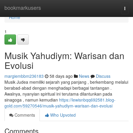
Home
bookmarkusers
Togg
navi
Home
1
Musik Yahudiym: Warisan dan
Evolusi
margiembbm236183
58 days ago
News
Discuss
Musik Judea memiliki sejarah yang panjang , berkembang melalui
berabad-abad dengan menghadapi berbagai tantangan .
Awalnya, nyanyian spiritual ini terutama dilantunkan pada
sinagoga , namun kemudian
https://lewisnbqq692581.blog-
gold.com/59270546/musik-yahudiym-warisan-dan-evolusi
Comments
Who Upvoted
Comments