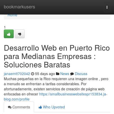
Home
bookmarkusers
Togg
navi
Home
1
Desarrollo Web en Puerto Rico
para Medianas Empresas :
Soluciones Baratas
janaemtt702042
55 days ago
News
Discuss
Muchas pequeñas en la Rico requieren una imagen online , pero
a menudo se enfrentan a tarifas considerables. Por
afortunadamente, existen servicios de creación de página web
enfocadas en ofrecer
https://smallbusinesswebsitespr153834.ja-
blog.com/profile
Comments
Who Upvoted