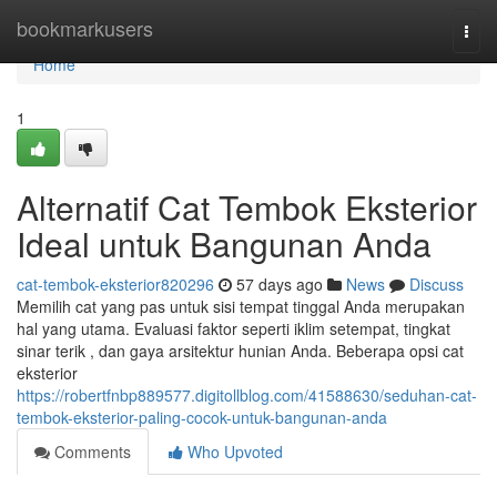
Home
bookmarkusers
Togg
navi
Home
1
Alternatif Cat Tembok Eksterior
Ideal untuk Bangunan Anda
cat-tembok-eksterior820296
57 days ago
News
Discuss
Memilih cat yang pas untuk sisi tempat tinggal Anda merupakan
hal yang utama. Evaluasi faktor seperti iklim setempat, tingkat
sinar terik , dan gaya arsitektur hunian Anda. Beberapa opsi cat
eksterior
https://robertfnbp889577.digitollblog.com/41588630/seduhan-cat-
tembok-eksterior-paling-cocok-untuk-bangunan-anda
Comments
Who Upvoted