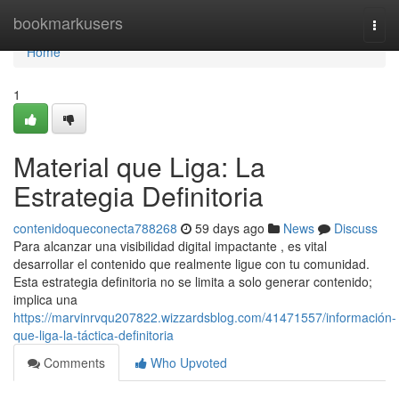
Home
bookmarkusers
Togg
navi
Home
1
Material que Liga: La
Estrategia Definitoria
contenidoqueconecta788268
59 days ago
News
Discuss
Para alcanzar una visibilidad digital impactante , es vital
desarrollar el contenido que realmente ligue con tu comunidad.
Esta estrategia definitoria no se limita a solo generar contenido;
implica una
https://marvinrvqu207822.wizzardsblog.com/41471557/información-
que-liga-la-táctica-definitoria
Comments
Who Upvoted