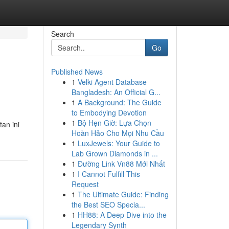
Search
Go
Published News
1
Velki Agent Database
Bangladesh: An Official G...
1
A Background: The Guide
to Embodying Devotion
1
Bộ Hẹn Giờ: Lựa Chọn
an ini
Hoàn Hảo Cho Mọi Nhu Cầu
1
LuxJewels: Your Guide to
Lab Grown Diamonds in ...
1
Đường Link Vn88 Mới Nhất
1
I Cannot Fulfill This
Request
1
The Ultimate Guide: Finding
the Best SEO Specia...
1
HH88: A Deep Dive into the
Legendary Synth