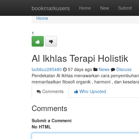
Home
bookmarkusers
Home
New
Submit
Home
1
Al Ikhlas Terapi Holistik
lucbbuz285480
57 days ago
News
Discuss
Pendekatan Al Ikhlas menawarkan cara penyembuhan ya
memanfaatkan filosofi organik , harmoni , dan keselar
Comments
Who Upvoted
Comments
Submit a Comment
No HTML