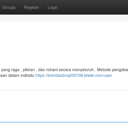
Groups
Register
Login
ng raga , pikiran , dan rohani secara menyeluruh . Metode pengobat
asan dalam individu
https://brendacbnq205798.ktwiki.com/user