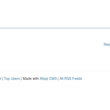
Rep
d
|
Top Users
| Made with
Kliqqi CMS
|
All RSS Feeds