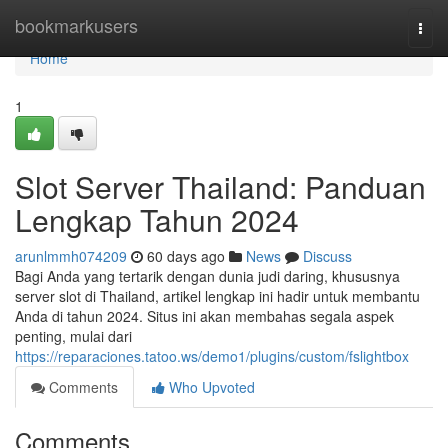
Home
bookmarkusers
Togg
navi
Home
1
Slot Server Thailand: Panduan
Lengkap Tahun 2024
arunlmmh074209
60 days ago
News
Discuss
Bagi Anda yang tertarik dengan dunia judi daring, khususnya
server slot di Thailand, artikel lengkap ini hadir untuk membantu
Anda di tahun 2024. Situs ini akan membahas segala aspek
penting, mulai dari
https://reparaciones.tatoo.ws/demo1/plugins/custom/fslightbox
Comments
Who Upvoted
Comments