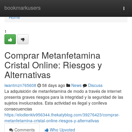
Home
bookmarkusers
Togg
navi
Home
1
Comprar Metanfetamina
Cristal Online: Riesgos y
Alternativas
iwantmzn765608
58 days ago
News
Discuss
La adquisición de metanfetamina de modo a través de internet
presenta graves riesgos para la integridad y la seguridad de las
sujetos involucrados. Esta actividad es ilegal y conlleva
consecuencias
https://elodienklv956344.thekatyblog.com/39276423/comprar-
metanfetamina-cristal-online-riesgos-y-alternativas
Comments
Who Upvoted