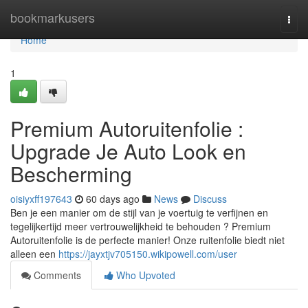
Home
bookmarkusers
Togg
navi
Home
1
Premium Autoruitenfolie :
Upgrade Je Auto Look en
Bescherming
oisiyxff197643
60 days ago
News
Discuss
Ben je een manier om de stijl van je voertuig te verfijnen en
tegelijkertijd meer vertrouwelijkheid te behouden ? Premium
Autoruitenfolie is de perfecte manier! Onze ruitenfolie biedt niet
alleen een
https://jayxtjv705150.wikipowell.com/user
Comments
Who Upvoted