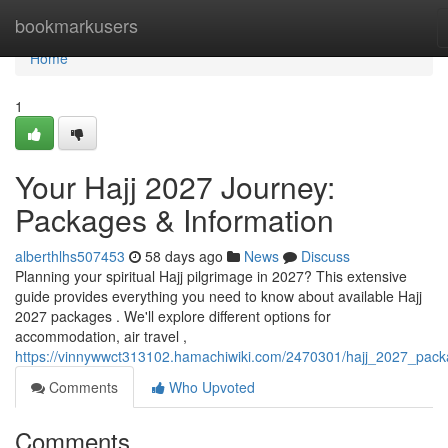
Home
bookmarkusers
Home
1
Your Hajj 2027 Journey:
Packages & Information
alberthlhs507453
58 days ago
News
Discuss
Planning your spiritual Hajj pilgrimage in 2027? This extensive
guide provides everything you need to know about available Hajj
2027 packages . We'll explore different options for
accommodation, air travel ,
https://vinnywwct313102.hamachiwiki.com/2470301/hajj_2027_pac
Comments
Who Upvoted
Comments