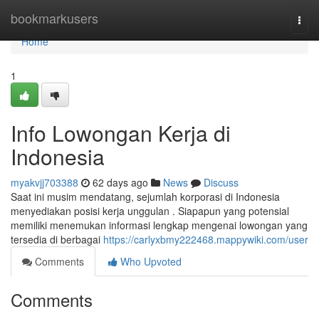
Home
bookmarkusers
Togg
navi
Home
1
Info Lowongan Kerja di
Indonesia
myakvjj703388
62 days ago
News
Discuss
Saat ini musim mendatang, sejumlah korporasi di Indonesia
menyediakan posisi kerja unggulan . Siapapun yang potensial
memiliki menemukan informasi lengkap mengenai lowongan yang
tersedia di berbagai
https://carlyxbmy222468.mappywiki.com/user
Comments
Who Upvoted
Comments