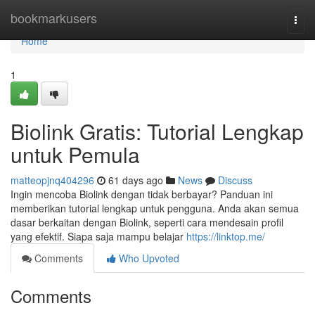
Home
bookmarkusers
Togg
navi
Home
1
Biolink Gratis: Tutorial Lengkap
untuk Pemula
matteopjnq404296
61 days ago
News
Discuss
Ingin mencoba Biolink dengan tidak berbayar? Panduan ini
memberikan tutorial lengkap untuk pengguna. Anda akan semua
dasar berkaitan dengan Biolink, seperti cara mendesain profil
yang efektif. Siapa saja mampu belajar
https://linktop.me/
Comments
Who Upvoted
Comments