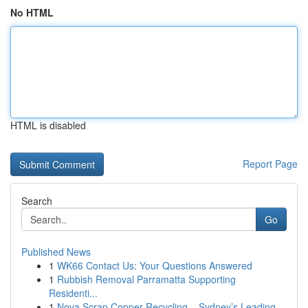
No HTML
HTML is disabled
Report Page
Search
Go
Published News
1
WK66 Contact Us: Your Questions Answered
1
Rubbish Removal Parramatta Supporting
Residenti...
1
Nova Scrap Copper Recycling – Sydney’s Leading ...