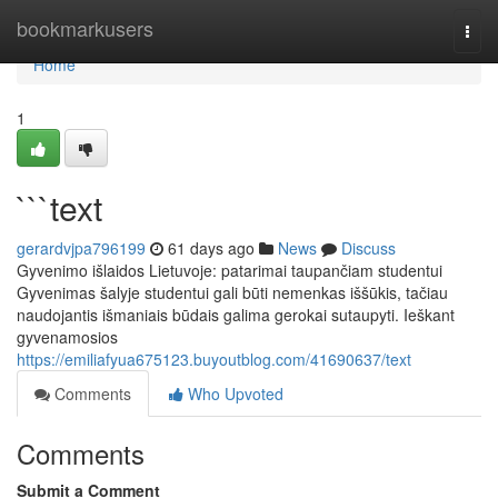
Home
bookmarkusers
Togg
navi
Home
1
```text
gerardvjpa796199
61 days ago
News
Discuss
Gyvenimo išlaidos Lietuvoje: patarimai taupančiam studentui
Gyvenimas šalyje studentui gali būti nemenkas iššūkis, tačiau
naudojantis išmaniais būdais galima gerokai sutaupyti. Ieškant
gyvenamosios
https://emiliafyua675123.buyoutblog.com/41690637/text
Comments
Who Upvoted
Comments
Submit a Comment