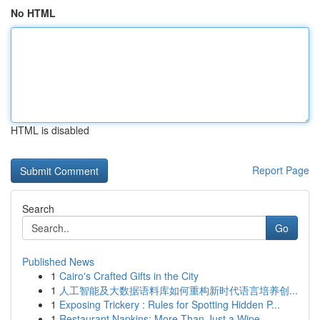
No HTML
HTML is disabled
Report Page
Search
Go
Published News
1
Cairo's Crafted Gifts in the City
1
人工智能及大数据语料库如何重构新时代语言培养创...
1
Exposing Trickery : Rules for Spotting Hidden P...
1
Restaurant Napkins: More Than Just a Wipe