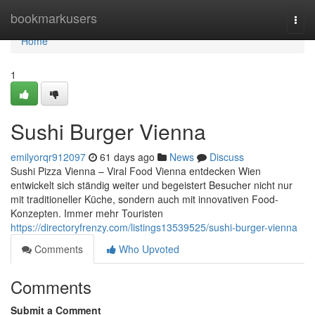
Home
bookmarkusers
Togg
navi
Home
1
Sushi Burger Vienna
emilyorqr912097
61 days ago
News
Discuss
Sushi Pizza Vienna – Viral Food Vienna entdecken Wien
entwickelt sich ständig weiter und begeistert Besucher nicht nur
mit traditioneller Küche, sondern auch mit innovativen Food-
Konzepten. Immer mehr Touristen
https://directoryfrenzy.com/listings13539525/sushi-burger-vienna
Comments
Who Upvoted
Comments
Submit a Comment