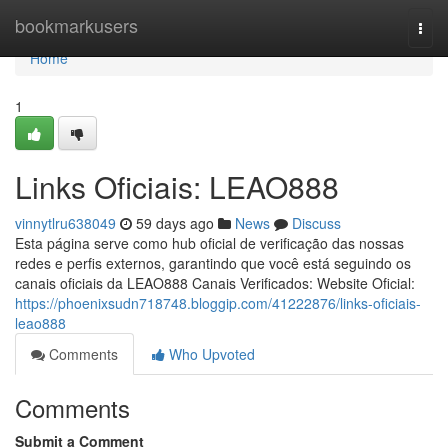
Home
bookmarkusers
Togg
navi
Home
1
Links Oficiais: LEAO888
vinnytlru638049
59 days ago
News
Discuss
Esta página serve como hub oficial de verificação das nossas
redes e perfis externos, garantindo que você está seguindo os
canais oficiais da LEAO888 Canais Verificados: Website Oficial:
https://phoenixsudn718748.bloggip.com/41222876/links-oficiais-
leao888
Comments
Who Upvoted
Comments
Submit a Comment