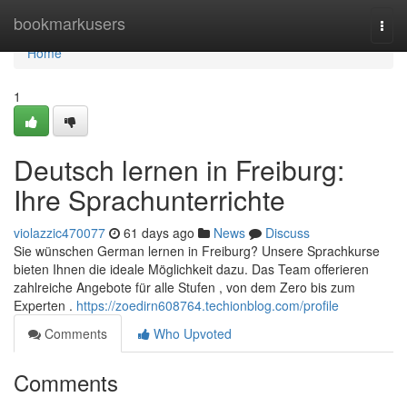
Home
bookmarkusers
Togg
navi
Home
1
Deutsch lernen in Freiburg:
Ihre Sprachunterrichte
violazzic470077
61 days ago
News
Discuss
Sie wünschen German lernen in Freiburg? Unsere Sprachkurse
bieten Ihnen die ideale Möglichkeit dazu. Das Team offerieren
zahlreiche Angebote für alle Stufen , von dem Zero bis zum
Experten .
https://zoedirn608764.techionblog.com/profile
Comments
Who Upvoted
Comments