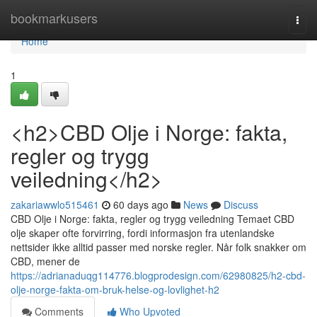
Home
bookmarkusers
Togg
navi
Home
1
<h2>CBD Olje i Norge: fakta,
regler og trygg
veiledning</h2>
zakariawwlo515461
60 days ago
News
Discuss
CBD Olje i Norge: fakta, regler og trygg veiledning Temaet CBD
olje skaper ofte forvirring, fordi informasjon fra utenlandske
nettsider ikke alltid passer med norske regler. Når folk snakker om
CBD, mener de
https://adrianaduqg114776.blogprodesign.com/62980825/h2-cbd-
olje-norge-fakta-om-bruk-helse-og-lovlighet-h2
Comments
Who Upvoted