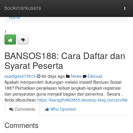
Home
bookmarkusers
Togg
navi
Home
1
BANSOS188: Cara Daftar dan
Syarat Peserta
saadlgdx473913
60 days ago
News
Discuss
Apakah memperoleh dukungan melalui inisiatif Bantuan Sosial
188? Perhatikan penjelasan terkait langkah-langkah registrasi
dan persyaratan guna menjadi bagian dari penerima . Secara ,
Anda dibutuhkan
https://kiaragflv863855.develop-blog.com/profile
Comments
Who Upvoted
Comments